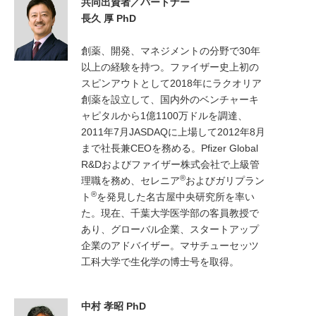
共同出資者／パートナー
長久 厚 PhD
創薬、開発、マネジメントの分野で30年
以上の経験を持つ。ファイザー史上初の
スピンアウトとして2018年にラクオリア
創薬を設立して、国内外のベンチャーキ
ャピタルから1億1100万ドルを調達、
2011年7月JASDAQに上場して2012年8月
まで社長兼CEOを務める。Pfizer Global
R&Dおよびファイザー株式会社で上級管
®
理職を務め、セレニア
およびガリプラン
®
ト
を発見した名古屋中央研究所を率い
た。現在、千葉大学医学部の客員教授で
あり、グローバル企業、スタートアップ
企業のアドバイザー。マサチューセッツ
工科大学で生化学の博士号を取得。
中村 孝昭 PhD