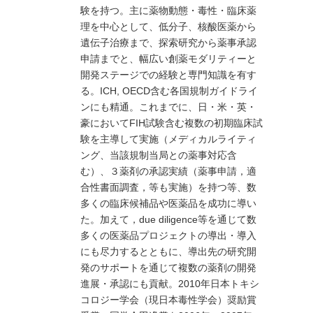
験を持つ。主に薬物動態・毒性・臨床薬
理を中心として、低分子、核酸医薬から
遺伝子治療まで、探索研究から薬事承認
申請までと、幅広い創薬モダリティーと
開発ステージでの経験と専門知識を有す
る。ICH, OECD含む各国規制ガイドライ
ンにも精通。これまでに、日・米・英・
豪においてFIH試験含む複数の初期臨床試
験を主導して実施（メディカルライティ
ング、当該規制当局との薬事対応含
む）、３薬剤の承認実績（薬事申請，適
合性書面調査，等も実施）を持つ等、数
多くの臨床候補品や医薬品を成功に導い
た。加えて，due diligence等を通じて数
多くの医薬品プロジェクトの導出・導入
にも尽力するとともに、導出先の研究開
発のサポートを通じて複数の薬剤の開発
進展・承認にも貢献。2010年日本トキシ
コロジー学会（現日本毒性学会）奨励賞