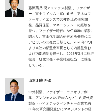
藤沢薬品(現アステラス製薬)、ファイザ
ー、富士フイルム・富山化学、アネロフ
ァーマサイエンスで30年以上の研究開
発、品質保証、マネージメントの経験を
持つ。ファイザー時代にAAT-009の探索に
関わり、富山化学綜合研究所所長時代に
アビガンの開発に貢献した。2020年12月
より当社内部監査室長として内部監査お
よび内部統制を担当し、2025年3月に執行
役員（研究開発・事業推進担当）に就任
している。
山本 利憲 PhD
中外製薬、ファイザー、ラクオリア創
薬、アンジェス及びAskAtなど、内資外資
製薬・バイオテックベンチャー企業で約
30年の研究開発並びにマネジメントの経