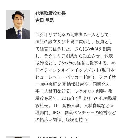
代表取締役社長
古田 晃浩
ラクオリア創薬の創業者の一人として、
同社の設立及び上場に貢献し、役員とし
て経営に従事した。さらにAskAtを創業
し、ラクオリア創薬から独立させ、代表
取締役としてAskAtの経営に従事する。㈱
日本ディジタルイクイップメント(現日本
ヒューレット・パッカード㈱ )、ファイザ
ー㈱中央研究所 情報技術室、同研究人
事・人材開発部長、ラクオリア創薬㈱取
締役を経て、2015年4月より当社代表取締
役社長。 IT、総務人事、人材育成など管
理部門、IPO、創薬ベンチャーの経営など
の幅広い知識、経験を持つ。