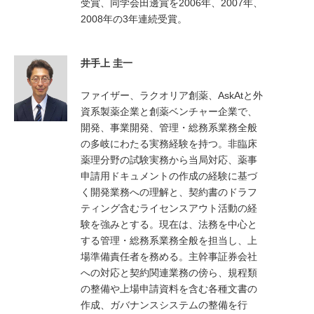
受賞、同学会田邊賞を2006年、2007年、
2008年の3年連続受賞。
井手上 圭一
ファイザー、ラクオリア創薬、AskAtと外
資系製薬企業と創薬ベンチャー企業で、
開発、事業開発、管理・総務系業務全般
の多岐にわたる実務経験を持つ。非臨床
薬理分野の試験実務から当局対応、薬事
申請用ドキュメントの作成の経験に基づ
く開発業務への理解と、契約書のドラフ
ティング含むライセンスアウト活動の経
験を強みとする。現在は、法務を中心と
する管理・総務系業務全般を担当し、上
場準備責任者を務める。主幹事証券会社
への対応と契約関連業務の傍ら、規程類
の整備や上場申請資料を含む各種文書の
作成、ガバナンスシステムの整備を行